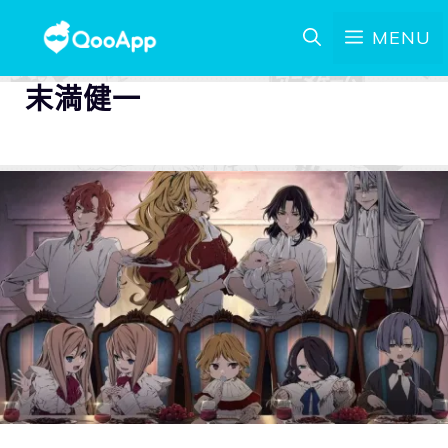
MENU
末満健一