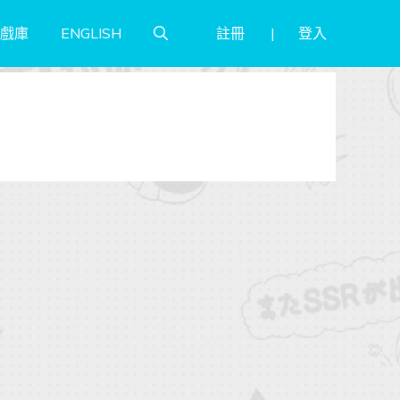
註冊
登入
戲庫
ENGLISH