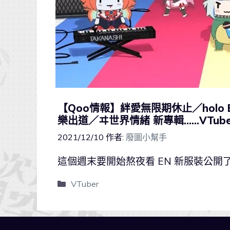
【Qoo情報】絆愛無限期休止／holo
樂出道／ヰ世界情緒 新專輯……VTuber 
2021/12/10
作者:
廢圖小幫手
這個週末要開始熬夜看 EN 新服裝公開了
VTuber