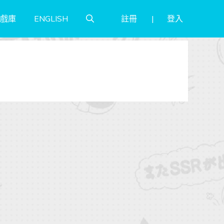
註冊
登入
戲庫
ENGLISH