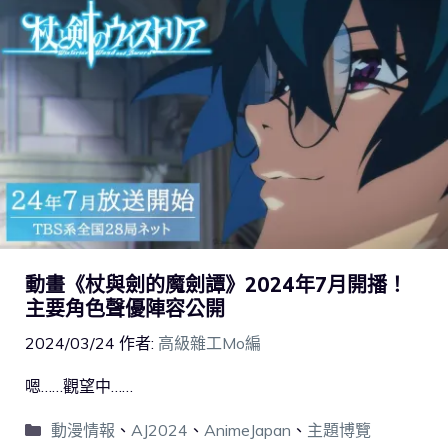
動畫《杖與劍的魔劍譚》2024年7月開播！
主要角色聲優陣容公開
2024/03/24
作者:
高級雜工Mo編
嗯……觀望中……
動漫情報
、
AJ2024
、
AnimeJapan
、
主題博覽