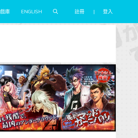
註冊
登入
戲庫
ENGLISH