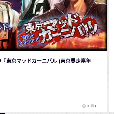
G新作『東京マッドカーニバル (東京暴走嘉年
0
0