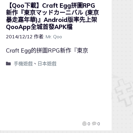
【Qoo下載】Craft Egg拼圖RPG
新作『東京マッドカーニバル (東京
暴走嘉年華)』Android版率先上架
QooApp全城首發APK檔
2014/12/12
作者:
Mr. Qoo
Craft Egg的拼圖RPG新作『東京
手機遊戲
、
日本遊戲
0
0