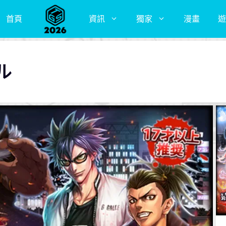
首頁
資訊
獨家
漫畫
遊
ル