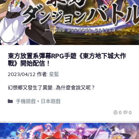
東方放置系彈幕RPG手遊《東方地下城大作
戰》開始配信！
2023/04/12
作者:
星藍
幻想鄉又發生了異變…為什麼會說又呢？
手機遊戲
、
日本遊戲
0
0