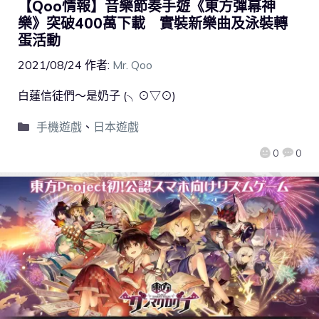
【Qoo情報】音樂節奏手遊《東方彈幕神
樂》突破400萬下載 實裝新樂曲及泳裝轉
蛋活動
2021/08/24
作者:
Mr. Qoo
白蓮信徒們～是奶子 (╮⊙▽⊙)
手機遊戲
、
日本遊戲
0
0