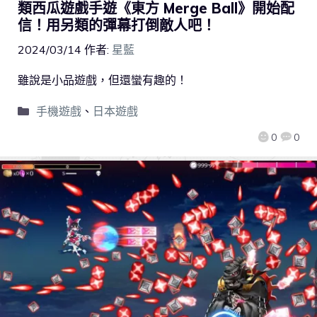
類西瓜遊戲手遊《東方 Merge Ball》開始配
信！用另類的彈幕打倒敵人吧！
2024/03/14
作者:
星藍
雖說是小品遊戲，但還蠻有趣的！
手機遊戲
、
日本遊戲
0
0