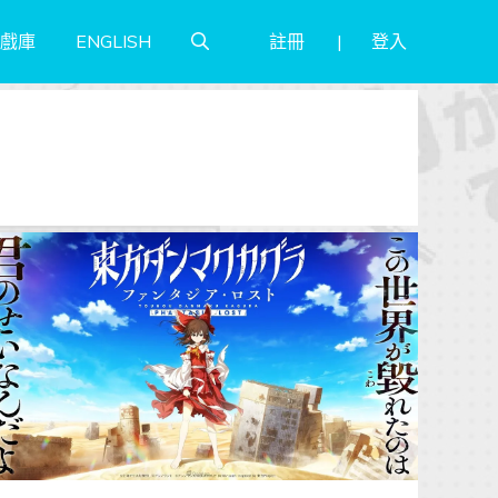
註冊
登入
戲庫
ENGLISH