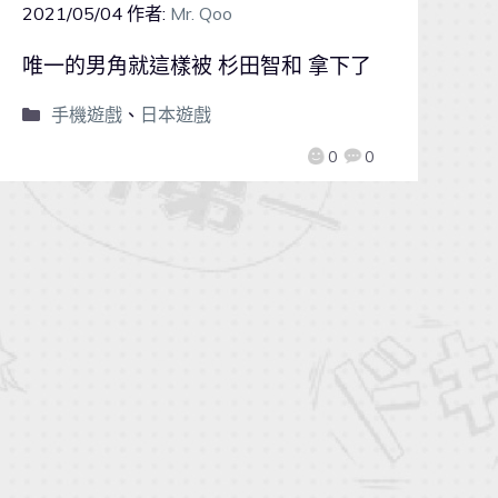
2021/05/04
作者:
Mr. Qoo
唯一的男角就這樣被 杉田智和 拿下了
手機遊戲
、
日本遊戲
0
0