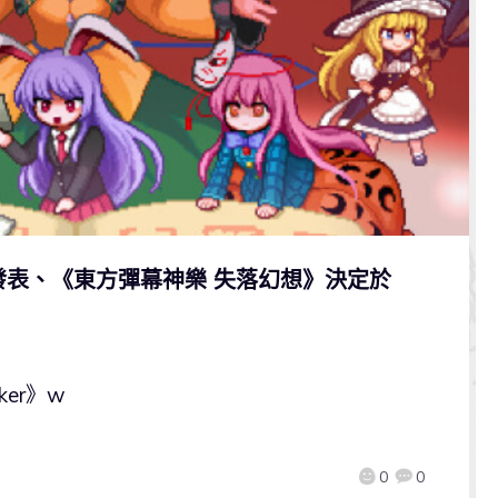
城》發表、《東方彈幕神樂 失落幻想》決定於
er》w
0
0