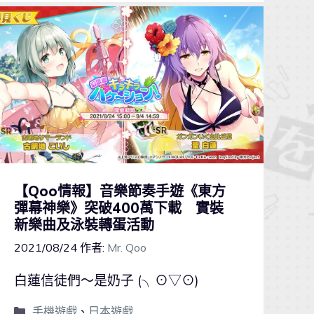
【Qoo情報】音樂節奏手遊《東方
彈幕神樂》突破400萬下載 實裝
新樂曲及泳裝轉蛋活動
2021/08/24
作者:
Mr. Qoo
白蓮信徒們～是奶子 (╮⊙▽⊙)
手機遊戲
、
日本遊戲