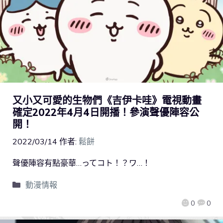
又小又可愛的生物們《吉伊卡哇》電視動畫
確定2022年4月4日開播！參演聲優陣容公
開！
2022/03/14
作者:
鬆餅
聲優陣容有點豪華…ってコト！？ワ…！
動漫情報
0
0