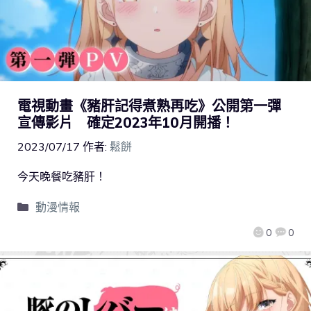
電視動畫《豬肝記得煮熟再吃》公開第一彈
宣傳影片 確定2023年10月開播！
2023/07/17
作者:
鬆餅
今天晚餐吃豬肝！
動漫情報
0
0