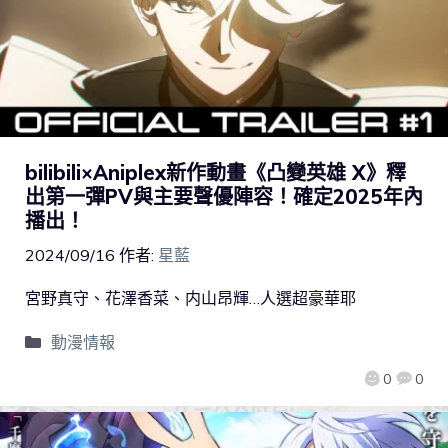
bilibili×Aniplex新作動畫《凸變英雄 X》釋
出第一彈PV與主要聲優陣容！確定2025年內
播出！
2024/09/16
作者:
星藍
宮野真守、花澤香菜、内山昂輝…人選超豪華耶
動漫情報
0
0