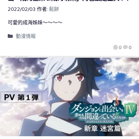
2022/02/03
作者:
鬆餅
可愛的成海姊妹～～～～
動漫情報
0
0