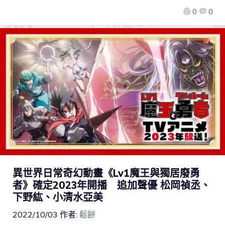
0
0
異世界日常奇幻動畫《Lv1魔王與獨居廢勇
者》確定2023年開播 追加聲優 松岡禎丞、
下野紘、小清水亞美
2022/10/03
作者:
鬆餅