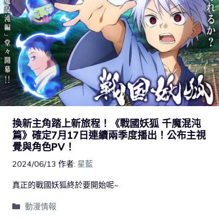
換新主角踏上新旅程！《戰國妖狐 千魔混沌
篇》確定7月17日連續兩季度播出！公布主視
覺與角色PV！
2024/06/13
作者:
星藍
真正的戰國妖狐終於要開始呢~
動漫情報