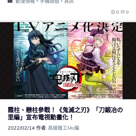
動漫情報
、
手機遊戲
、
資訊
0
0
霞柱、戀柱參戰！《鬼滅之刃》「刀鍛冶の
里編」宣布電視動畫化！
2022/02/14
作者:
高級雜工Mo編