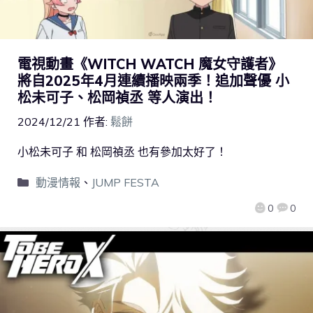
電視動畫《WITCH WATCH 魔女守護者》
將自2025年4月連續播映兩季！追加聲優 小
松未可子、松岡禎丞 等人演出！
2024/12/21
作者:
鬆餅
小松未可子 和 松岡禎丞 也有參加太好了！
動漫情報
、
JUMP FESTA
0
0