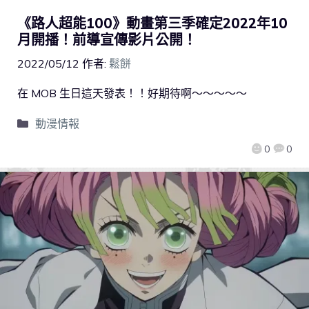
《路人超能100》動畫第三季確定2022年10
月開播！前導宣傳影片公開！
2022/05/12
作者:
鬆餅
在 MOB 生日這天發表！！好期待啊～～～～～
動漫情報
0
0