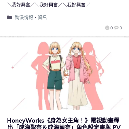
＼我好興奮／＼我好興奮／＼我好興奮／
動漫情報
、
資訊
0
0
HoneyWorks《身為女主角！》電視動畫釋
出「成海聖奈＆成海萌奈」角色設定畫與 PV