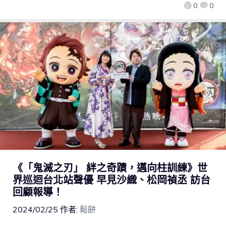
0
0
《「鬼滅之刃」 絆之奇蹟，邁向柱訓練》世
界巡迴台北站聲優 早見沙織、松岡禎丞 訪台
回顧報導！
2024/02/25
作者:
鬆餅