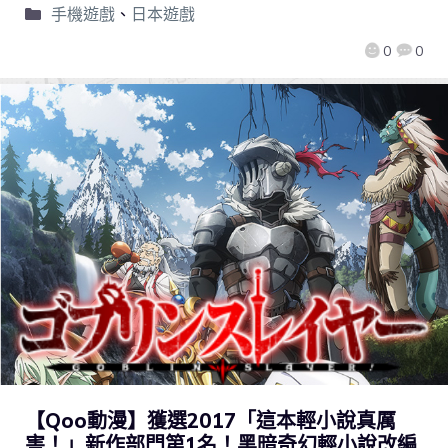
手機遊戲
、
日本遊戲
0
0
【Qoo動漫】獲選2017「這本輕小說真厲
害！」新作部門第1名！黑暗奇幻輕小說改編