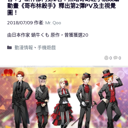
動畫《哥布林殺手》釋出第2彈PV及主視覺
圖！
2018/07/09
作者:
Mr. Qoo
由日本作家 蝸牛くも 原作，曾獲獲選20
動漫情報
、
手機遊戲
0
0