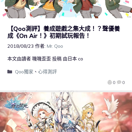
【Qoo測評】養成遊戲之集大成！？聲優養
成《On Air！》初期試玩報告！
2018/08/23
作者:
Mr. Qoo
本文由讀者 嘰嘰歪歪 投稿 由日本 co
Qoo獨家
、
心得測評
0
0