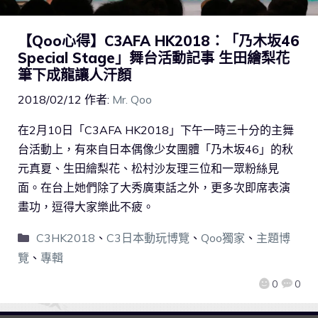
【Qoo心得】C3AFA HK2018：「乃木坂46
Special Stage」舞台活動記事 生田繪梨花
筆下成龍讓人汗顏
2018/02/12
作者:
Mr. Qoo
在2月10日「C3AFA HK2018」下午一時三十分的主舞
台活動上，有來自日本偶像少女團體「乃木坂46」的秋
元真夏、生田繪梨花、松村沙友理三位和一眾粉絲見
面。在台上她們除了大秀廣東話之外，更多次即席表演
畫功，逗得大家樂此不疲。
C3HK2018
、
C3日本動玩博覽
、
Qoo獨家
、
主題博
覽
、
專輯
0
0