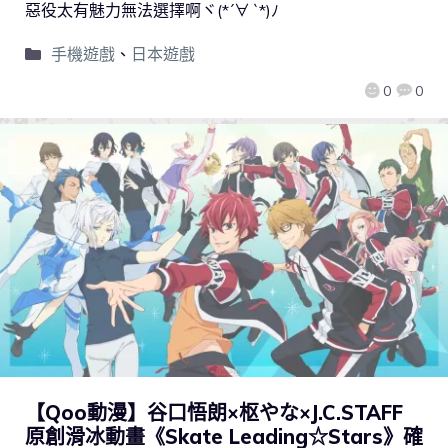
惡役太有魅力無法選擇啊ヾ(*´∀ ˋ*)ﾉ
手機遊戲
、
日本遊戲
0
0
【Qoo動漫】谷口悟朗×枢やな×J.C.STAFF
原創滑冰動畫《Skate Leading☆Stars》確