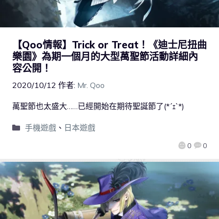
【Qoo情報】Trick or Treat！《迪士尼扭曲
樂園》為期一個月的大型萬聖節活動詳細內
容公開！
2020/10/12
作者:
Mr. Qoo
萬聖節也太盛大……已經開始在期待聖誕節了(*´ｪ`*)
手機遊戲
、
日本遊戲
0
0