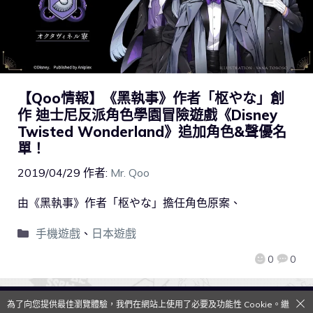
【Qoo情報】《黑執事》作者「枢やな」創
作 迪士尼反派角色學園冒險遊戲《Disney
Twisted Wonderland》追加角色&聲優名
單！
2019/04/29
作者:
Mr. Qoo
由《黑執事》作者「枢やな」擔任角色原案、
手機遊戲
、
日本遊戲
0
0
為了向您提供最佳瀏覽體驗，我們在網站上使用了必要及功能性 Cookie。繼
QooApp Limited © 2026