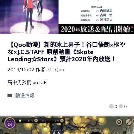
【Qoo動漫】新的冰上男子！谷口悟朗×枢や
な×J.C.STAFF 原創動畫《Skate
Leading☆Stars》預計2020年內放送！
2019/12/02
作者:
Mr. Qoo
高中男孩們 on ICE
動漫情報
0
0