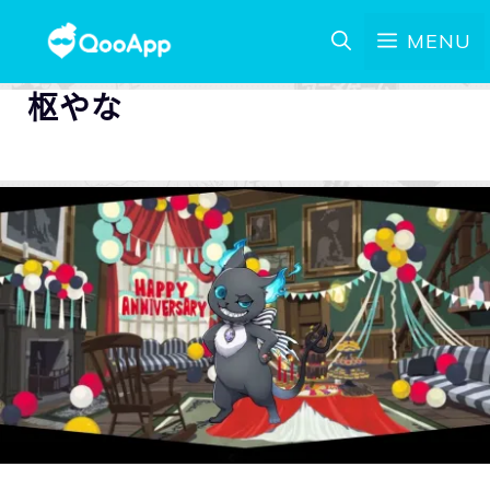
MENU
枢やな