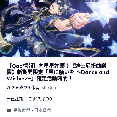
【Qoo情報】向星星許願！《迪士尼扭曲樂
園》新期間限定「星に願いを ～Dance and
Wishes～」確定活動時間！
2020/08/26
作者:
Mr. Qoo
一直延期……等好久了QQ
手機遊戲
、
日本遊戲