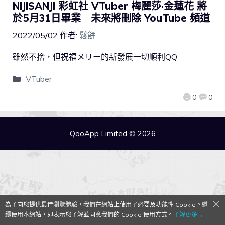
NIJISANJI 彩虹社 VTuber 梅麗莎·金蓮花 將
於5月31日畢業 未來將刪除 YouTube 頻道
2022/05/02
作者:
鬆餅
雖然不捨，但祝福メリー的新發展一切順利QQ
VTuber
0
0
QooApp Limited © 2026
為了向您提供最佳瀏覽體驗，我們在網站上使用了必要及功能性 Cookie。繼
續使用本網站，即表示您了解並同意我們的 Cookie 使用方式。
了解更多→