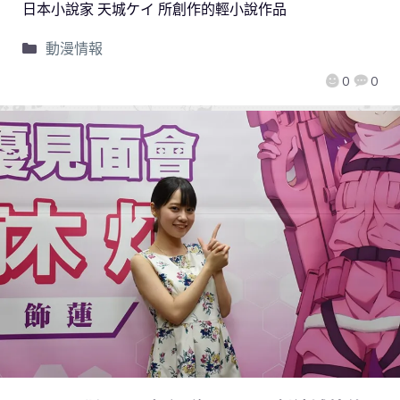
日本小說家 天城ケイ 所創作的輕小說作品
動漫情報
0
0