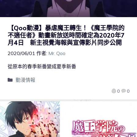
【Qoo動漫】暴虐魔王轉生！《魔王學院的
不適任者》動畫新放送時間確定為2020年7
月4日 新主視覺海報與宣傳影片同步公開
2020/06/01
作者:
Mr. Qoo
從原本的春季新番變成夏季新番
動漫情報
0
0