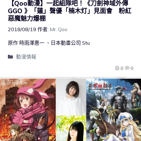
【Qoo動漫】一起組隊吧！《刀劍神域外傳
GGO 》「蓮」聲優「楠木灯」見面會 粉紅
惡魔魅力爆棚
2018/08/19
作者:
Mr. Qoo
原作 時雨澤惠一 、日本動畫公司 Stu
動漫情報
0
0