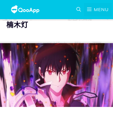
MENU
楠木灯