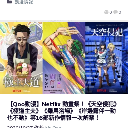
動漫情報
0
0
【Qoo動漫】Netflix 動畫祭！《天空侵犯》
《極道主夫》《羅馬浴場》《岸邊露伴一動
也不動》等16部新作情報一次解禁！
2020/10/27
作者:
Mr. Qoo