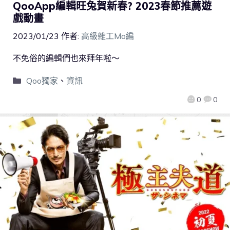
QooApp編輯旺兔賀新春? 2023春節推薦遊
戲動畫
2023/01/23
作者:
高級雜工Mo編
不免俗的編輯們也來拜年啦～
Qoo獨家
、
資訊
0
0