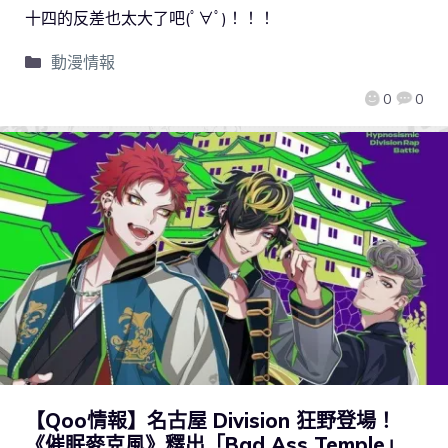
十四的反差也太大了吧(ﾟ∀ﾟ)！！！
動漫情報
0
0
【Qoo情報】名古屋 Division 狂野登場！
《催眠麥克風》釋出「Bad Ass Temple」