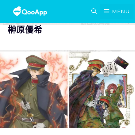
MENU
榊原優希