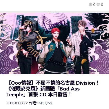
0
0
【Qoo情報】不屈不撓的名古屋 Division！
《催眠麥克風》新團體「Bad Ass
Temple」首張 CD 本日發售！
2019/11/27
作者:
Mr. Qoo