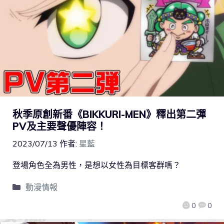
秋季原創新番《BIKKURI-MEN》釋出第二彈
PV及主要聲優陣容！
2023/07/13
作者:
星藍
登場角色全為男性，是想以女性為目標客群嗎？
動漫情報
0
0