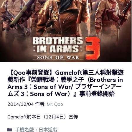
【Qoo事前登錄】Gameloft第三人稱射擊遊
戲新作『榮耀戰場：戰爭之子（Brothers in
Arms 3：Sons of War/ ブラザーインアー
ムズ 3：Sons of War）』事前登錄開始
2014/12/04
作者:
Mr. Qoo
Gameloft於本日（12月4日）宣佈
手機遊戲
、
日本遊戲