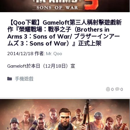
【Qoo下載】Gameloft第三人稱射擊遊戲新
作『榮耀戰場：戰爭之子（Brothers in
Arms 3：Sons of War/ ブラザーインアー
ムズ 3：Sons of War）』正式上架
2014/12/18
作者:
Mr. Qoo
Gameloft於本日（12月18日）宣
手機遊戲
0
0