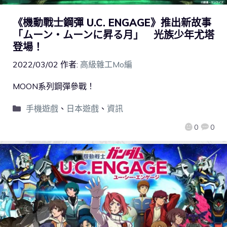
《機動戰士鋼彈 U.C. ENGAGE》推出新故事
「ムーン・ムーンに昇る月」 光族少年尤塔
登場！
2022/03/02
作者:
高級雜工Mo編
MOON系列鋼彈參戰！
手機遊戲
、
日本遊戲
、
資訊
0
0