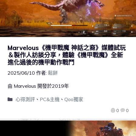
Marvelous《機甲戰魔 神話之裔》媒體試玩
＆製作人訪談分享，體驗《機甲戰魔》全新
進化過後的機甲動作戰鬥
2025/06/10
作者:
鬆餅
由 Marvelous 開發於2019年
心得測評
、
PC&主機
、
Qoo獨家
0
0