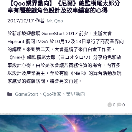
【Qoo業界動向】《尼爾》總監橫尾太郎分
享有關遊戲角色設計及故事編寫的心得
2017/10/17
作者:
Mr. Qoo
於新加坡遊戲展 GameStart 2017 前夕，主辦大會
Eliphant 攜同 IMGA 於10月12及13日舉行了商務業界向
的講座。來到第二天，大會邀請了來自白金工作室，
《NieR》總監橫尾太郎（ヨコオタロウ）分享角色和故
事設計心得。由於是次會議乃商務性質的場合，內容多
以設計及產業為主，至於有關《NieR》的舞台活動及玩
家感受的媒體訪問，將會另文再述。
GameStart
、
Qoo獨家
、
業界動向
0
0