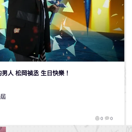
男人 松岡禎丞 生日快樂！
0屆
0
0