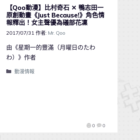
【Qoo動漫】比村奇石 ✕ 鴨志田一
原創動畫《Just Because!》角色情
報釋出！女主聲優為礒部花凜
2017/07/31
作者:
Mr. Qoo
由《星期一的豐滿（月曜日のたわ
わ）》作者
動漫情報
0
0