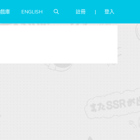
註冊
登入
戲庫
ENGLISH