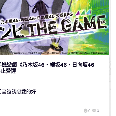
機遊戲《乃木坂46・欅坂46・日向坂46
終止營運
圖書館談戀愛的好
0
0