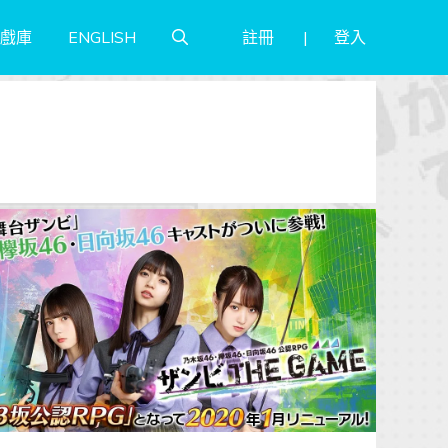
註冊
登入
戲庫
ENGLISH