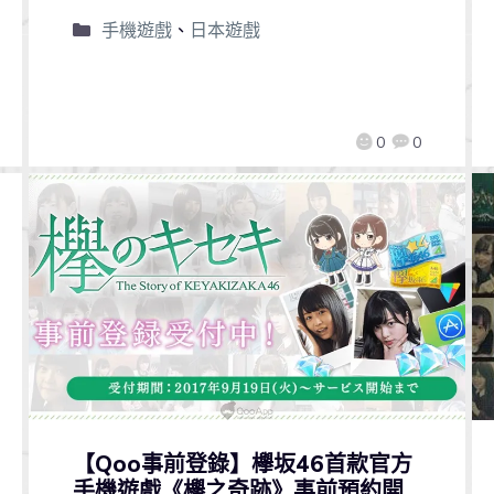
手機遊戲
、
日本遊戲
0
0
【Qoo事前登錄】欅坂46首款官方
手機遊戲《欅之奇跡》事前預約開