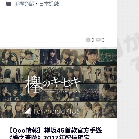
手機遊戲
、
日本遊戲
0
0
【Qoo情報】欅坂46首款官方手遊
《欅之奇跡》2017年配信預定