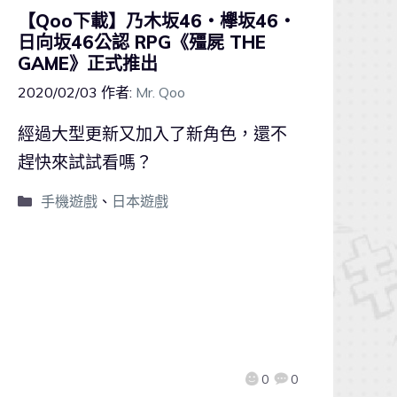
【Qoo下載】乃木坂46・欅坂46・
日向坂46公認 RPG《殭屍 THE
GAME》正式推出
2020/02/03
作者:
Mr. Qoo
經過大型更新又加入了新角色，還不
趕快來試試看嗎？
手機遊戲
、
日本遊戲
0
0