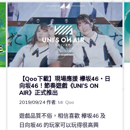
【Qoo下載】現場應援 欅坂46・日
向坂46！節奏遊戲《UNI’S ON
AIR》正式推出
2019/09/24
作者:
Mr. Qoo
遊戲品質不俗，相信喜歡 欅坂46 及
日向坂46 的玩家可以玩得很高興