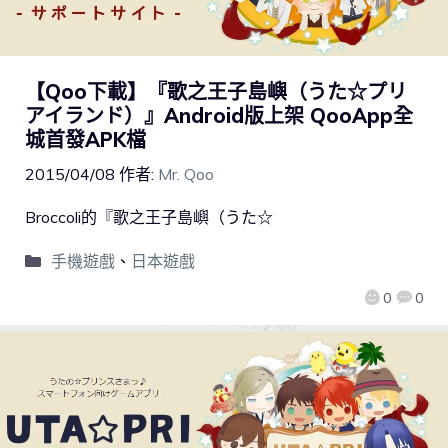
【Qoo下載】『歌之王子島嶼（うた☆プリ
アイランド）』Android版上架 QooApp全
城首發APK檔
2015/04/08
作者:
Mr. Qoo
Broccoli的『歌之王子島嶼（うた☆
手機遊戲
、
日本遊戲
0
0