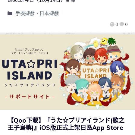
手機遊戲
、
日本遊戲
0
0
【Qoo下載】『うた☆プリアイランド(歌之
王子島嶼)』iOS版正式上架日區App Store