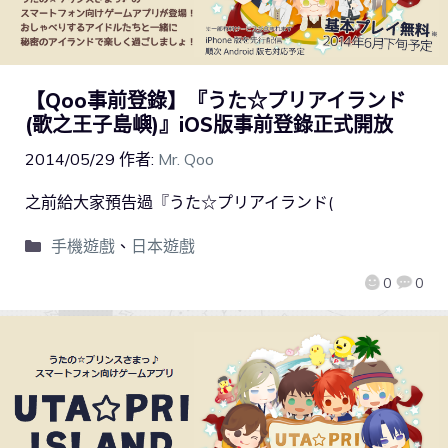
【Qoo事前登錄】『うた☆プリアイランド
(歌之王子島嶼)』iOS版事前登錄正式開放
2014/05/29
作者:
Mr. Qoo
之前給大家預告過『うた☆プリアイランド(
手機遊戲
、
日本遊戲
0
0