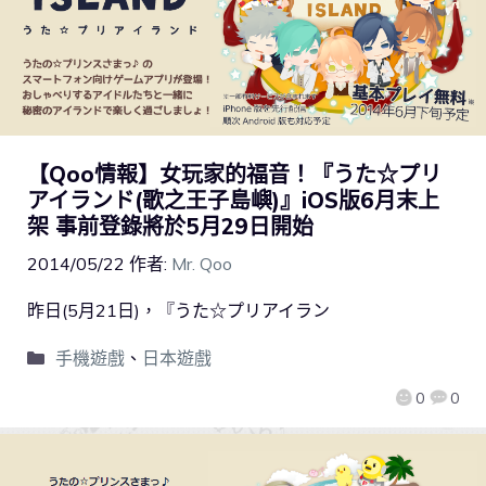
【Qoo情報】女玩家的福音！『うた☆プリ
アイランド(歌之王子島嶼)』iOS版6月末上
架 事前登錄將於5月29日開始
2014/05/22
作者:
Mr. Qoo
昨日(5月21日)，『うた☆プリアイラン
手機遊戲
、
日本遊戲
0
0