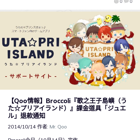
0
0
【Qoo情報】Broccoli『歌之王子島嶼（う
た☆プリアイランド）』課金道具「ジュエ
ル」退款通知
2014/10/14
作者:
Mr. Qoo
Broccoli今日（10月14日）宣佈