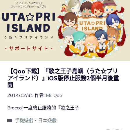
【Qoo下載】『歌之王子島嶼（うた☆プリ
アイランド）』iOS版停止服務2個半月後重
開
2014/12/31
作者:
Mr. Qoo
Broccoli一度終止服務的『歌之王子
手機遊戲
、
日本遊戲