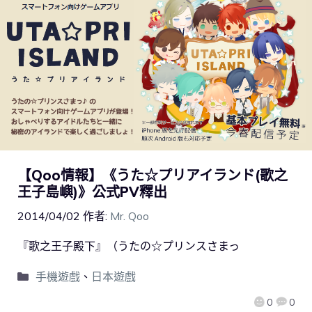
【Qoo情報】《うた☆プリアイランド(歌之
王子島嶼)》公式PV釋出
2014/04/02
作者:
Mr. Qoo
『歌之王子殿下』（うたの☆プリンスさまっ
手機遊戲
、
日本遊戲
0
0