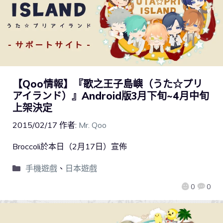
【Qoo情報】『歌之王子島嶼（うた☆プリ
アイランド）』Android版3月下旬~4月中旬
上架決定
2015/02/17
作者:
Mr. Qoo
Broccoli於本日（2月17日）宣佈
手機遊戲
、
日本遊戲
0
0