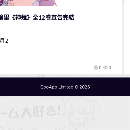
繪里《神薙》全12卷宣告完結
月2
0
0
QooApp Limited © 2026