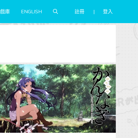
註冊
登入
戲庫
ENGLISH