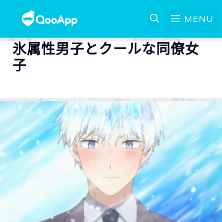
MENU
氷属性男子とクールな同僚女
子