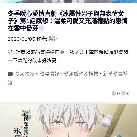
冬季暖心愛情喜劇《冰屬性男子與無表情女
子》第1話感想：溫柔可愛又充滿槽點的戀情
在雪中發芽
2023/01/05
作者:
鬆餅
第1話看起來品質穩穩的啊！冰室要下雪的時候頭髮會閃
一下藍光的效果好漂亮！
Qoo獨家
、
動漫情報
、
動漫感想＆推薦
、
新番動畫導
覽
0
0