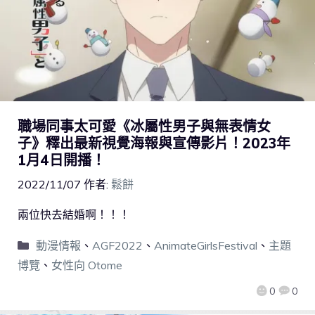
職場同事太可愛《冰屬性男子與無表情女
子》釋出最新視覺海報與宣傳影片！2023年
1月4日開播！
2022/11/07
作者:
鬆餅
兩位快去結婚啊！！！
動漫情報
、
AGF2022
、
AnimateGirlsFestival
、
主題
博覽
、
女性向 Otome
0
0