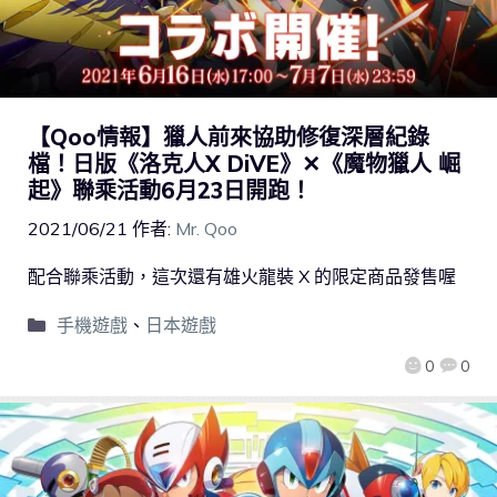
【Qoo情報】獵人前來協助修復深層紀錄
檔！日版《洛克人X DiVE》✕《魔物獵人 崛
起》聯乘活動6月23日開跑！
2021/06/21
作者:
Mr. Qoo
配合聯乘活動，這次還有雄火龍裝 X 的限定商品發售喔
手機遊戲
、
日本遊戲
0
0