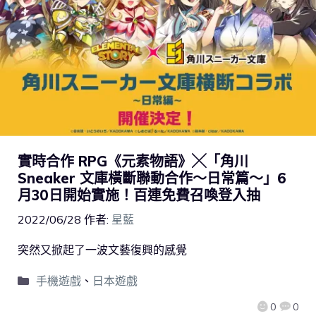
實時合作 RPG《元素物語》╳「角川
Sneaker 文庫橫斷聯動合作～日常篇～」6
月30日開始實施！百連免費召喚登入抽
2022/06/28
作者:
星藍
突然又掀起了一波文藝復興的感覺
手機遊戲
、
日本遊戲
0
0