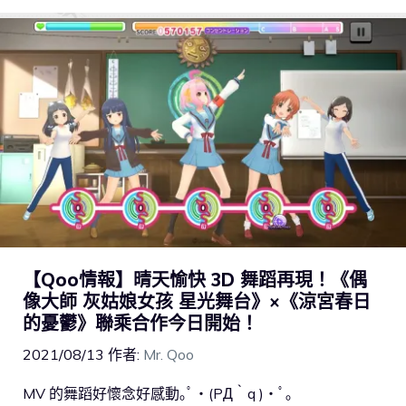
【Qoo情報】晴天愉快 3D 舞蹈再現！《偶
像大師 灰姑娘女孩 星光舞台》×《涼宮春日
的憂鬱》聯乘合作今日開始！
2021/08/13
作者:
Mr. Qoo
MV 的舞蹈好懷念好感動｡ﾟ・(PД｀q )・ﾟ｡