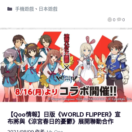
手機遊戲
、
日本遊戲
0
0
【Qoo情報】日版《WORLD FLIPPER》宣
布將與《涼宮春日的憂鬱》展開聯動合作
2021/08/09
作者:
Mr. Qoo