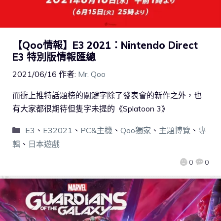
【Qoo情報】E3 2021：Nintendo Direct
E3 特別版情報匯總
2021/06/16
作者:
Mr. Qoo
而衝上推特話題榜的關鍵字除了發表會的新作之外，也
有大家都很期待但隻字未提的《Splatoon 3》
E3
、
E32021
、
PC&主機
、
Qoo獨家
、
主題博覽
、
專
輯
、
日本遊戲
0
0