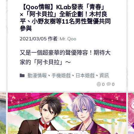
【Qoo情報】KLab發表「青春」
×「阿卡貝拉」全新企劃！木村良
平、小野友樹等11名男性聲優共同
參與
2021/03/05
作者:
Mr. Qoo
又是一個超豪華的聲優陣容！期待大
家的「阿卡貝拉」～
動漫情報
、
手機遊戲
、
日本遊戲
、
資訊
0
0