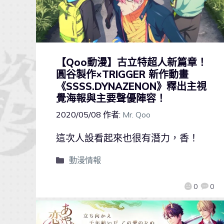
【Qoo動漫】古立特超人新篇章！
圓谷製作×TRIGGER 新作動畫
《SSSS.DYNAZENON》釋出主視
覺海報與主要聲優陣容！
2020/05/08
作者:
Mr. Qoo
這次人設看起來也很有潛力，香！
動漫情報
0
0