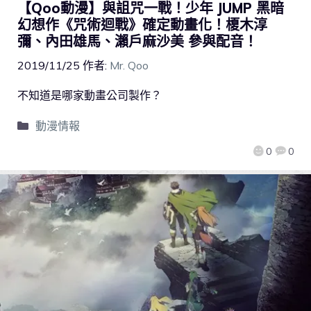
【Qoo動漫】與詛咒一戰！少年 JUMP 黑暗
幻想作《咒術迴戰》確定動畫化！榎木淳
彌、內田雄馬、瀨戶麻沙美 參與配音！
2019/11/25
作者:
Mr. Qoo
不知道是哪家動畫公司製作？
動漫情報
0
0