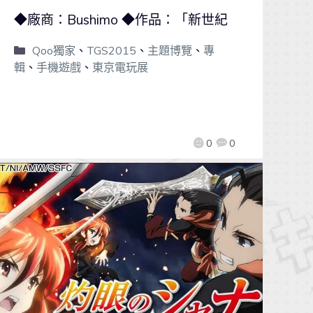
◆廠商：Bushimo ◆作品：「新世紀
Qoo獨家
、
TGS2015
、
主題博覽
、
專
輯
、
手機遊戲
、
東京電玩展
0
0