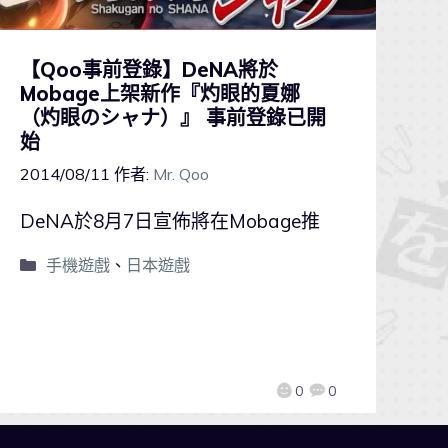
【Qoo事前登錄】DeNA將於
Mobage上架新作『灼眼的夏娜
（灼眼のシャナ）』 事前登錄已開
始
2014/08/11
作者:
Mr. Qoo
DeNA於8月7日宣佈將在Mobage推
手機遊戲
、
日本遊戲
0
0