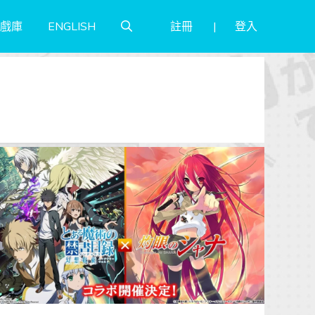
註冊
登入
戲庫
ENGLISH