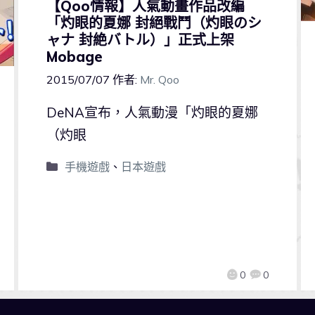
【Qoo情報】人氣動畫作品改編
「灼眼的夏娜 封絕戰鬥（灼眼のシ
ャナ 封絶バトル）」正式上架
Mobage
2015/07/07
作者:
Mr. Qoo
DeNA宣布，人氣動漫「灼眼的夏娜
（灼眼
手機遊戲
、
日本遊戲
0
0