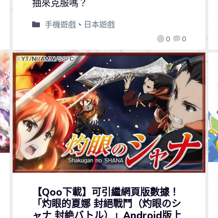
抽來克服嗎？
手機遊戲
、
日本遊戲
0
0
【Qoo下載】可引繼網頁版數據！
「灼眼的夏娜 封絕戰鬥（灼眼のシ
ャナ 封絶バトル）」Android版上