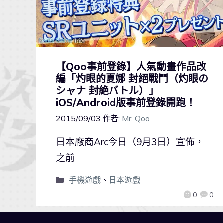
【Qoo事前登錄】人氣動畫作品改
編「灼眼的夏娜 封絕戰鬥（灼眼の
シャナ 封絶バトル）」
iOS/Android版事前登錄開跑！
2015/09/03
作者:
Mr. Qoo
日本廠商Arc今日（9月3日）宣佈，
之前
手機遊戲
、
日本遊戲
0
0