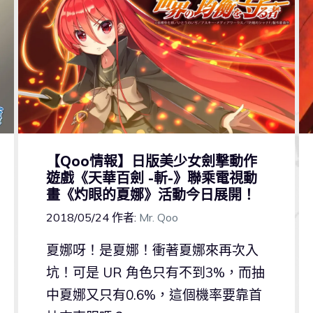
【Qoo情報】日版美少女劍撃動作
遊戲《天華百劍 -斬-》聯乘電視動
畫《灼眼的夏娜》活動今日展開！
2018/05/24
作者:
Mr. Qoo
夏娜呀！是夏娜！衝著夏娜來再次入
坑！可是 UR 角色只有不到3%，而抽
中夏娜又只有0.6%，這個機率要靠首