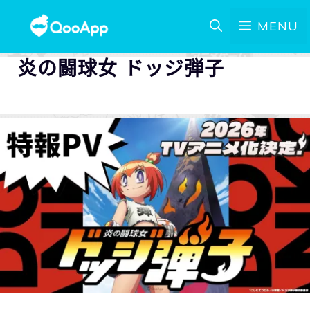
MENU
炎の闘球女 ドッジ弾子