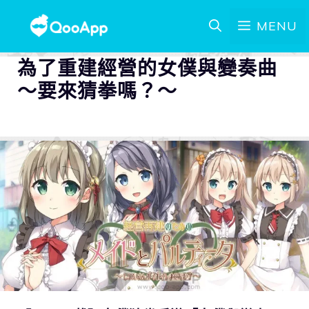
MENU
為了重建經營的女僕與變奏曲
～要來猜拳嗎？～