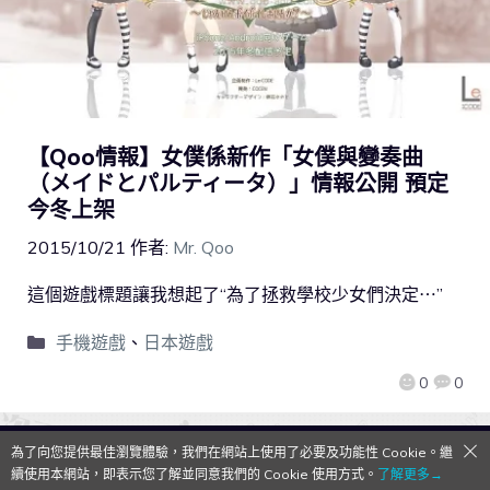
【Qoo情報】女僕係新作「女僕與變奏曲
（メイドとパルティータ）」情報公開 預定
今冬上架
2015/10/21
作者:
Mr. Qoo
這個遊戲標題讓我想起了“為了拯救學校少女們決定⋯”
手機遊戲
、
日本遊戲
0
0
為了向您提供最佳瀏覽體驗，我們在網站上使用了必要及功能性 Cookie。繼
QooApp Limited © 2026
續使用本網站，即表示您了解並同意我們的 Cookie 使用方式。
了解更多→