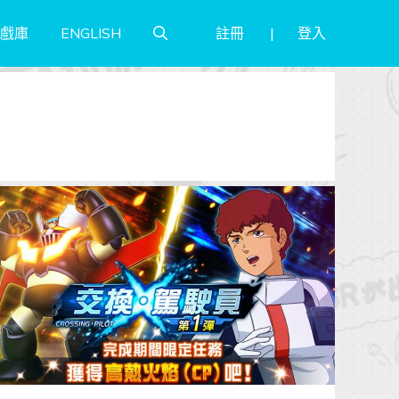
註冊
登入
戲庫
ENGLISH