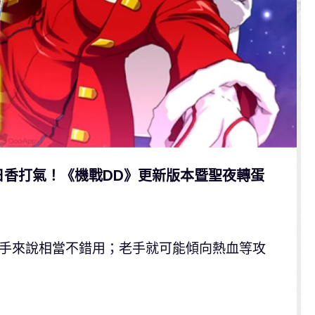
日香打氣！《機戰DD》更新版本暨聖夜轉蛋
新手來說相當不錯用；老手就可能傾向熱血等攻