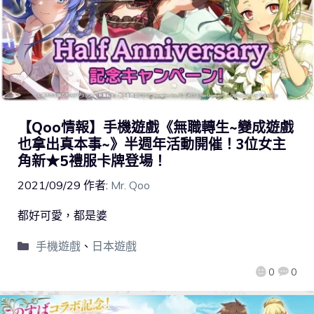
【Qoo情報】手機遊戲《無職轉生~變成遊戲
也拿出真本事~》半週年活動開催！3位女主
角新★5禮服卡牌登場！
2021/09/29
作者:
Mr. Qoo
都好可愛，都是婆
手機遊戲
、
日本遊戲
0
0