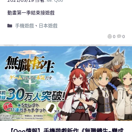
2021/03/19
作者:
Mr. Qoo
動畫第一季結束接遊戲
手機遊戲
、
日本遊戲
0
0
【Qoo情報】手機遊戲新作《無職轉生~變成