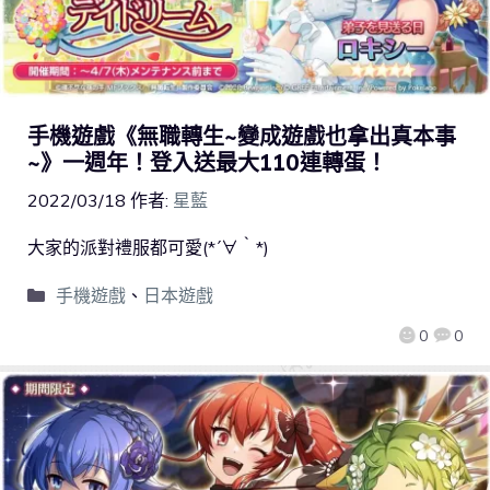
手機遊戲《無職轉生~變成遊戲也拿出真本事
~》一週年！登入送最大110連轉蛋！
2022/03/18
作者:
星藍
大家的派對禮服都可愛(*´∀｀*)
手機遊戲
、
日本遊戲
0
0