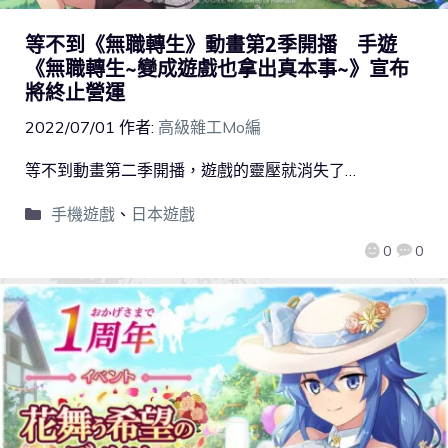
等不到《無職轉生》動畫第2季開播 手遊
《無職轉生~變成遊戲也拿出真本事~》宣布
將終止營運
2022/07/01
作者:
高級雜工Mo編
等不到動畫第二季開播，遊戲的靈壓就消失了…
手機遊戲
、
日本遊戲
0
0