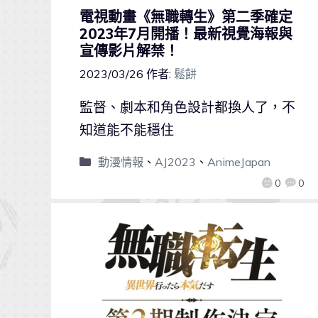
電視動畫《無職轉生》第二季確定
2023年7月開播！最新視覺海報與
宣傳影片解禁！
2023/03/26
作者:
鬆餅
監督、劇本和角色設計都換人了，不
知道能不能穩住
動漫情報
、
AJ2023
、
AnimeJapan
0
0