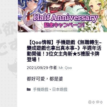
【Qoo情報】手機遊戲《無職轉生~
變成遊戲也拿出真本事~》半週年活
動開催！3位女主角新★5禮服卡牌
登場！
2021/09/29
作者:
Mr. Qoo
都好可愛，都是婆
手機遊戲
、
日本遊戲
0
0