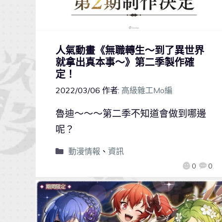
人氣動畫《無職轉生～到了異世界
就拿出真本事～》第二季製作確
定！
2022/03/06
作者:
高級雜工Mo編
魯迪～～～第二季不知道會做到哪邊
呢？
動漫情報
、
資訊
0
0