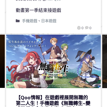
動畫第一季結束接遊戲
手機遊戲
、
日本遊戲
0
0
【Qoo情報】在遊戲裡展開無職的
第二人生！手機遊戲《無職轉生~變