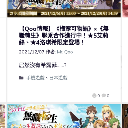
【Qoo情報】《梅露可物語》×《無
職轉生》聯乘合作進行中！★5艾莉
絲、★4洛琪希限定登場！
2021/12/07
作者:
Mr. Qoo
居然沒有希露菲……?
手機遊戲
、
日本遊戲
0
0