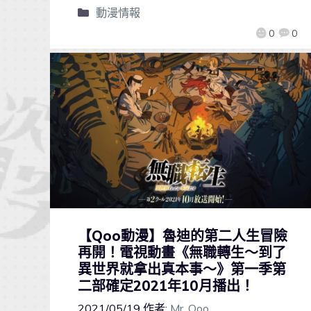
動漫情報
0
0
【Qoo動漫】魯迪的第二人生冒險
再開！電視動畫《無職轉生～到了
異世界就拿出真本事～》第一季第
二部確定2021年10月播出！
2021/05/19
作者:
Mr. Qoo