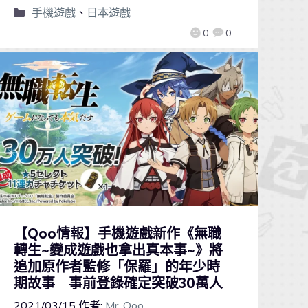
手機遊戲
、
日本遊戲
0
0
【Qoo情報】手機遊戲新作《無職
轉生~變成遊戲也拿出真本事~》將
追加原作者監修「保羅」的年少時
期故事 事前登錄確定突破30萬人
2021/03/15
作者:
Mr. Qoo