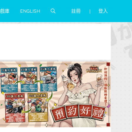
註冊
登入
戲庫
ENGLISH