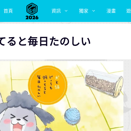
首頁
資訊
獨家
漫畫
遊
てると毎日たのしい