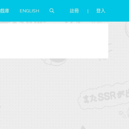
註冊
登入
戲庫
ENGLISH