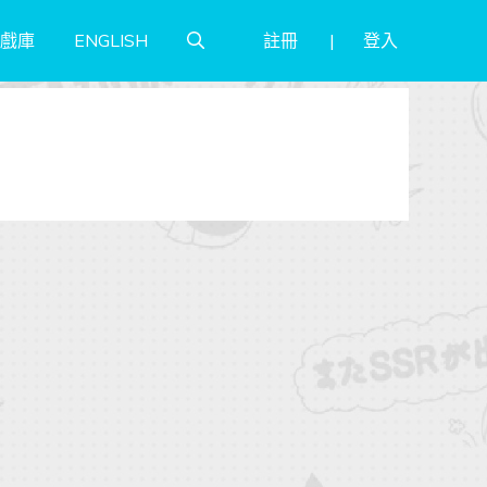
註冊
登入
戲庫
ENGLISH