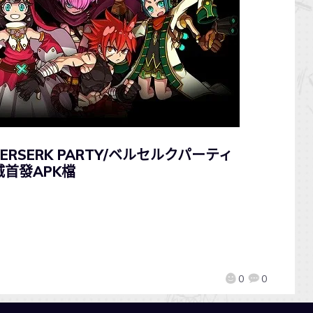
SERK PARTY/ベルセルクパーティ
城首發APK檔
0
0