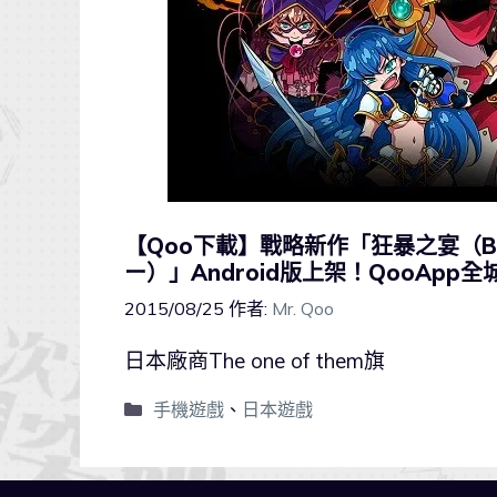
【Qoo下載】戰略新作「狂暴之宴（BER
ー）」Android版上架！QooApp全
2015/08/25
作者:
Mr. Qoo
日本廠商The one of them旗
手機遊戲
、
日本遊戲