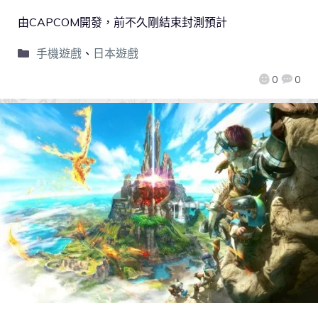
由CAPCOM開發，前不久剛結束封測預計
手機遊戲
、
日本遊戲
0
0