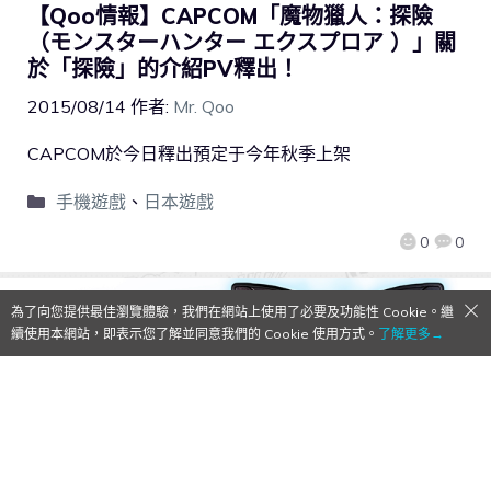
【Qoo情報】CAPCOM「魔物獵人：探險
（モンスターハンター エクスプロア ）」關
於「探險」的介紹PV釋出！
2015/08/14
作者:
Mr. Qoo
CAPCOM於今日釋出預定于今年秋季上架
手機遊戲
、
日本遊戲
0
0
為了向您提供最佳瀏覽體驗，我們在網站上使用了必要及功能性 Cookie。繼
續使用本網站，即表示您了解並同意我們的 Cookie 使用方式。
了解更多→