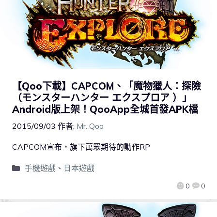
【Qoo下載】CAPCOM、「魔物獵人：探險
（モンスターハンター エクスプロア ）」
Android版上架！QooApp全城首發APK檔
2015/09/03
作者:
Mr. Qoo
CAPCOM宣布，旗下萬眾期待的動作RP
手機遊戲
、
日本遊戲
0
0