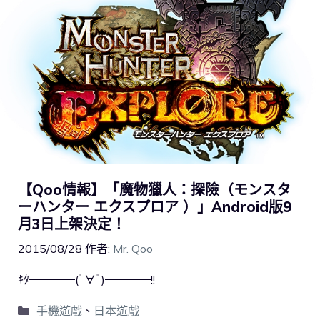
【Qoo情報】「魔物獵人：探險（モンスタ
ーハンター エクスプロア ）」Android版9
月3日上架決定！
2015/08/28
作者:
Mr. Qoo
ｷﾀ━━━━(ﾟ∀ﾟ)━━━━!!
手機遊戲
、
日本遊戲