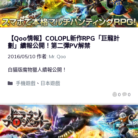
【Qoo情報】COLOPL新作RPG「巨龍計
劃」續報公開！第二彈PV解禁
2016/05/10
作者:
Mr. Qoo
白貓版魔物獵人續報公開！
手機遊戲
、
日本遊戲
0
0