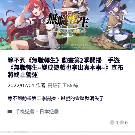
等不到《無職轉生》動畫第2季開播 手遊
《無職轉生~變成遊戲也拿出真本事~》宣布
將終止營運
2022/07/01
作者:
高級雜工Mo編
等不到動畫第二季開播，遊戲的靈壓就消失了…
手機遊戲
、
日本遊戲
0
0