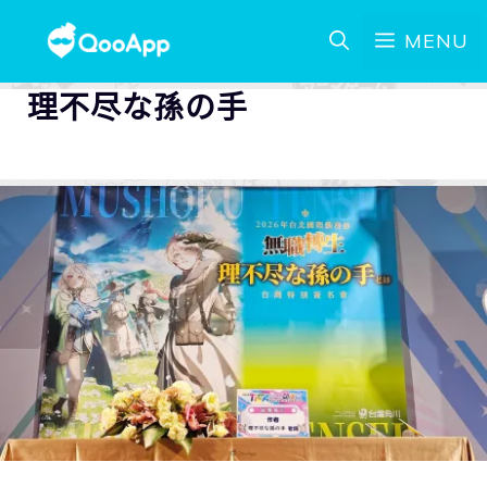
MENU
理不尽な孫の手