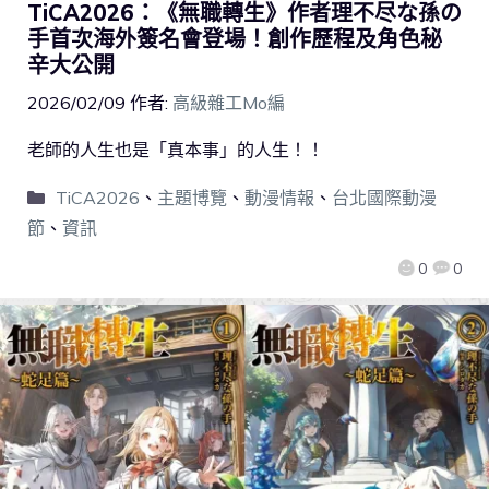
TiCA2026：《無職轉生》作者理不尽な孫の
手首次海外簽名會登場！創作歷程及角色秘
辛大公開
2026/02/09
作者:
高級雜工Mo編
老師的人生也是「真本事」的人生！！
TiCA2026
、
主題博覽
、
動漫情報
、
台北國際動漫
節
、
資訊
0
0