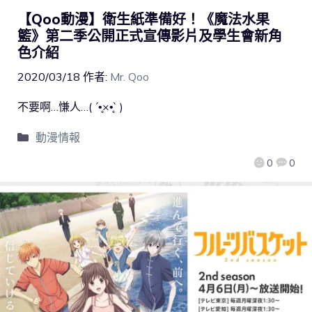
【Qoo動漫】衛生紙準備好！《魔法水果
籃》第二季公開正式宣傳影片及學生會新角
色介紹
2020/03/18
作者:
Mr. Qoo
不要啊…慊人…( ´•̥×•̥` )
動漫情報
0
0