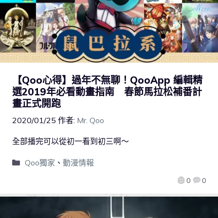
【Qoo心得】過年不無聊！QooApp 編輯精
選2019年必看動畫指南 春節馬拉松補番計
畫正式開跑
2020/01/25
作者:
Mr. Qoo
全部播完可以從初一看到初三啊～
Qoo獨家
、
動漫情報
0
0