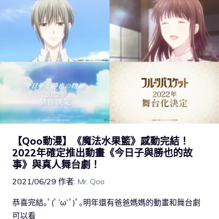
【Qoo動漫】《魔法水果籃》感動完結！
2022年確定推出動畫《今日子與勝也的故
事》與真人舞台劇！
2021/06/29
作者:
Mr. Qoo
恭喜完結｡ﾟ(ﾟ´ω`ﾟ)ﾟ｡明年還有爸爸媽媽的動畫和舞台劇
可以看