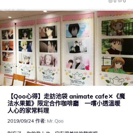
0
0
【Qoo心得】走訪池袋 animate cafe✕《魔
法水果籃》限定合作咖啡廳 一嚐小透溫暖
人心的家常料理
2019/09/24
作者:
Mr. Qoo