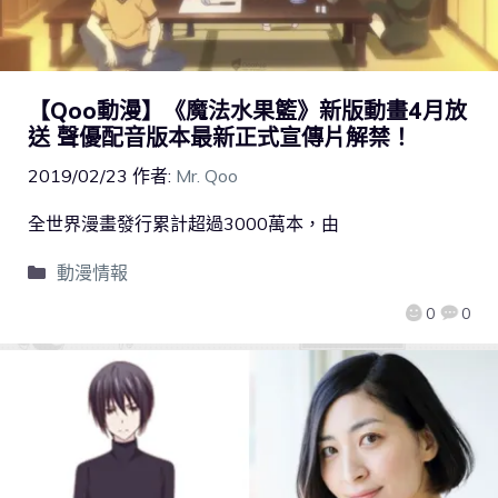
【Qoo動漫】《魔法水果籃》新版動畫4月放
送 聲優配音版本最新正式宣傳片解禁！
2019/02/23
作者:
Mr. Qoo
全世界漫畫發行累計超過3000萬本，由
動漫情報
0
0