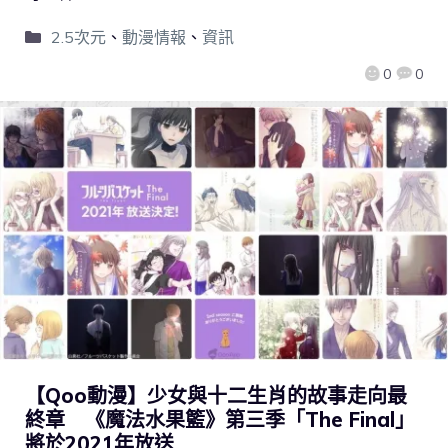
2.5次元
、
動漫情報
、
資訊
0
0
【Qoo動漫】少女與十二生肖的故事走向最
終章 《魔法水果籃》第三季「The Final」
將於2021年放送