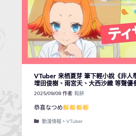
VTuber 来栖夏芽 筆下輕小說《非
增田俊樹、雨宮天、大西沙織 等聲優
2025/09/08
作者:
鬆餅
恭喜なつめ
動漫情報
、
VTuber