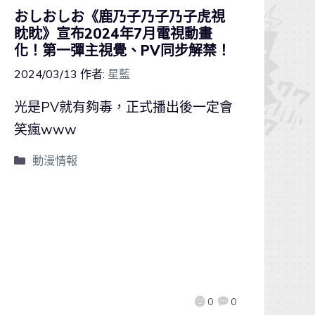
おしおしお《鹿乃子乃子乃子虎視
眈眈》宣布2024年7月電視動畫
化！第一彈主視覺、PV同步解禁！
2024/03/13
作者:
星藍
光是PV就有夠毒，正式播出後一定會
笑瘋www
動漫情報
0
0