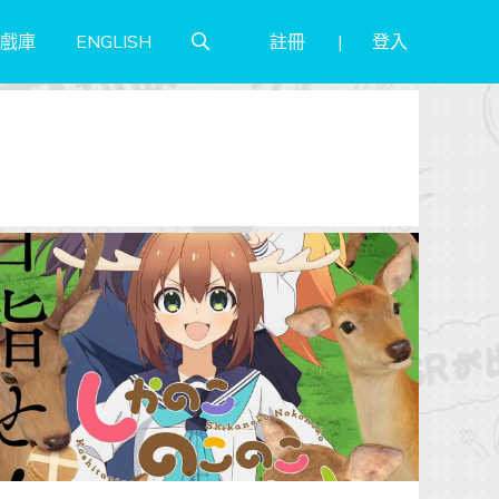
註冊
登入
戲庫
ENGLISH