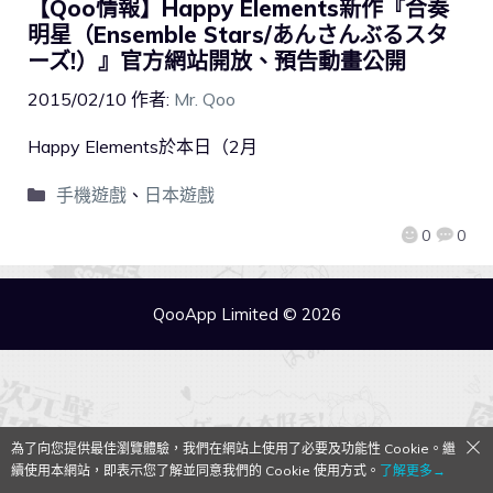
【Qoo情報】Happy Elements新作『合奏
明星（Ensemble Stars/あんさんぶるスタ
ーズ!）』官方網站開放、預告動畫公開
2015/02/10
作者:
Mr. Qoo
Happy Elements於本日（2月
手機遊戲
、
日本遊戲
0
0
QooApp Limited © 2026
為了向您提供最佳瀏覽體驗，我們在網站上使用了必要及功能性 Cookie。繼
續使用本網站，即表示您了解並同意我們的 Cookie 使用方式。
了解更多→