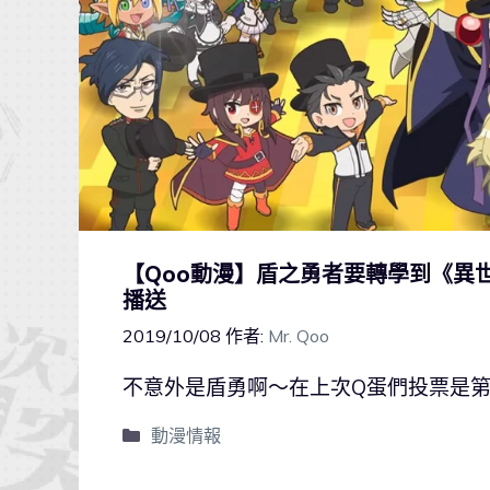
【Qoo動漫】盾之勇者要轉學到《異世
播送
2019/10/08
作者:
Mr. Qoo
不意外是盾勇啊～在上次Q蛋們投票是
動漫情報