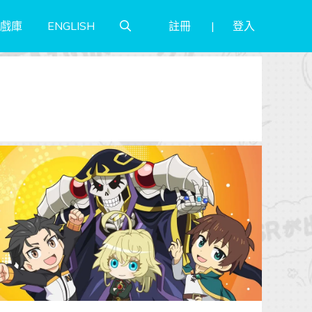
註冊
登入
戲庫
ENGLISH