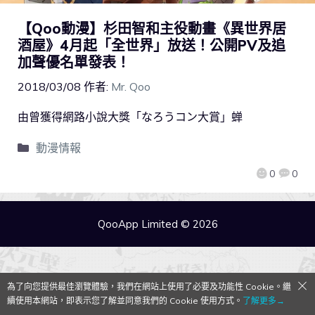
【Qoo動漫】杉田智和主役動畫《異世界居
酒屋》4月起「全世界」放送！公開PV及追
加聲優名單發表！
2018/03/08
作者:
Mr. Qoo
由曾獲得網路小說大獎「なろうコン大賞」蝉
動漫情報
0
0
QooApp Limited © 2026
為了向您提供最佳瀏覽體驗，我們在網站上使用了必要及功能性 Cookie。繼
續使用本網站，即表示您了解並同意我們的 Cookie 使用方式。
了解更多→