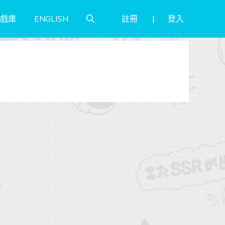
註冊
登入
戲庫
ENGLISH