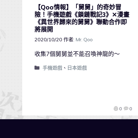
【Qoo情報】「舅舅」的奇妙冒
險！手機遊戲《鎖鏈戰記3》✕漫畫
《異世界歸來的舅舅》聯動合作即
將展開
2020/10/20
作者:
Mr. Qoo
收集7個舅舅並不能召喚神龍的～
手機遊戲
、
日本遊戲
0
0