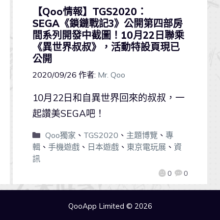
【Qoo情報】TGS2020：
SEGA《鎖鏈戰記3》公開第四部房
間系列開發中截圖！10月22日聯乘
《異世界叔叔》，活動特設頁現已
公開
2020/09/26
作者:
Mr. Qoo
10月22日和自異世界回來的叔叔，一
起讚美SEGA吧！
Qoo獨家
、
TGS2020
、
主題博覽
、
專
輯
、
手機遊戲
、
日本遊戲
、
東京電玩展
、
資
訊
0
0
QooApp Limited © 2026