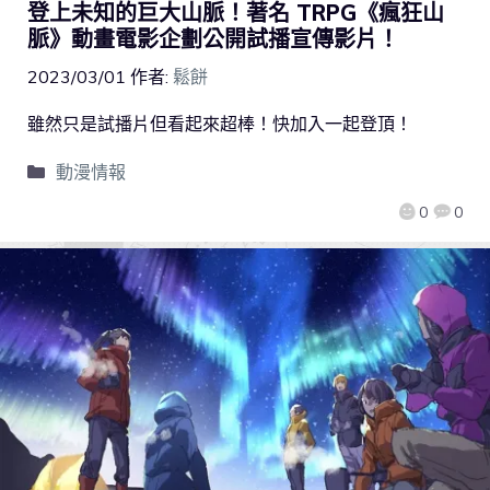
登上未知的巨大山脈！著名 TRPG《瘋狂山
脈》動畫電影企劃公開試播宣傳影片！
2023/03/01
作者:
鬆餅
雖然只是試播片但看起來超棒！快加入一起登頂！
動漫情報
0
0