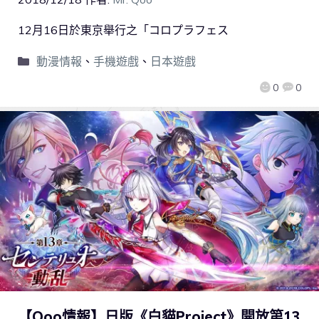
12月16日於東京舉行之「コロプラフェス
動漫情報
、
手機遊戲
、
日本遊戲
0
0
【Qoo情報】日版《白貓Project》開放第13