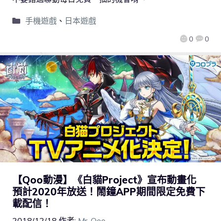
手機遊戲
、
日本遊戲
0
0
【Qoo動漫】《白貓Project》宣布動畫化
預計2020年放送！鬧鐘APP期間限定免費下
載配信！
2018/12/18
作者:
Mr. Qoo