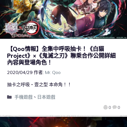
【Qoo情報】全集中呼吸抽卡！《白貓
Project》×《鬼滅之刃》聯乘合作公開詳細
內容與登場角色！
2020/04/29
作者:
Mr. Qoo
抽卡之呼吸・壹之型 本命角！！
手機遊戲
、
日本遊戲
0
0