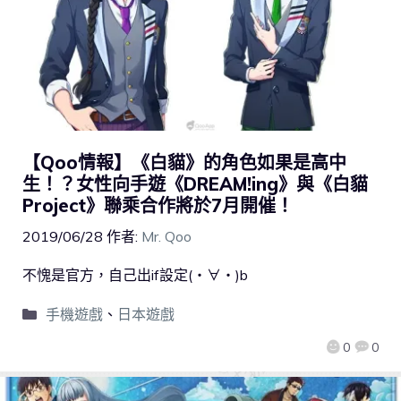
【Qoo情報】《白貓》的角色如果是高中
生！？女性向手遊《DREAM!ing》與《白貓
Project》聯乘合作將於7月開催！
2019/06/28
作者:
Mr. Qoo
不愧是官方，自己出if設定(・∀・)b
手機遊戲
、
日本遊戲
0
0