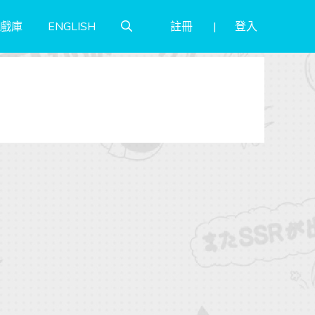
註冊
登入
戲庫
ENGLISH